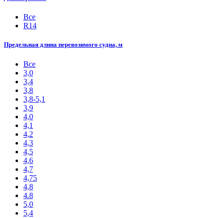
Все
R14
Предельная длина перевозимого судна, м
Все
3,0
3,4
3,8
3,8-5,1
3,9
4,0
4,1
4,2
4,3
4,5
4,6
4,7
4,75
4,8
4.8
5,0
5,4