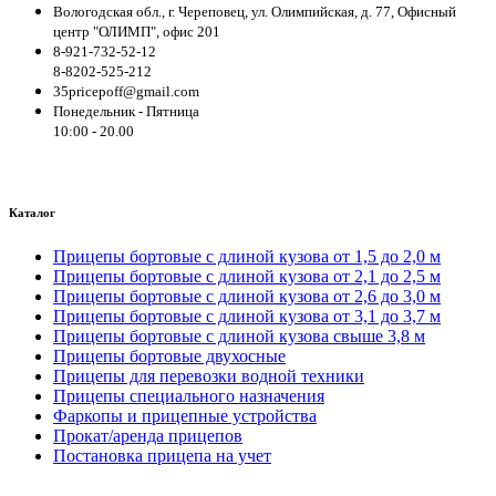
Вологодская обл., г. Череповец, ул. Олимпийская, д. 77, Офисный
центр "ОЛИМП", офис 201
8-921-732-52-12
8-8202-525-212
35pricepoff@gmail.com
Понедельник - Пятница
10:00 - 20.00
Каталог
Прицепы бортовые с длиной кузова от 1,5 до 2,0 м
Прицепы бортовые с длиной кузова от 2,1 до 2,5 м
Прицепы бортовые с длиной кузова от 2,6 до 3,0 м
Прицепы бортовые с длиной кузова от 3,1 до 3,7 м
Прицепы бортовые с длиной кузова свыше 3,8 м
Прицепы бортовые двухосные
Прицепы для перевозки водной техники
Прицепы специального назначения
Фаркопы и прицепные устройства
Прокат/аренда прицепов
Постановка прицепа на учет