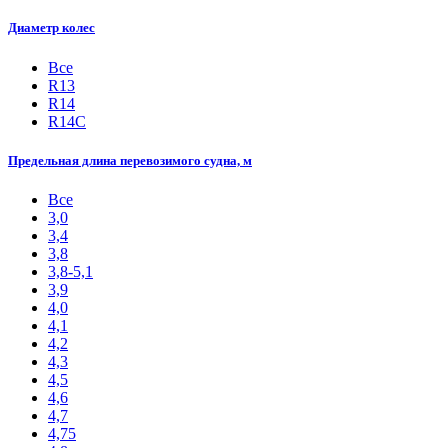
Диаметр колес
Все
R13
R14
R14С
Предельная длина перевозимого судна, м
Все
3,0
3,4
3,8
3,8-5,1
3,9
4,0
4,1
4,2
4,3
4,5
4,6
4,7
4,75