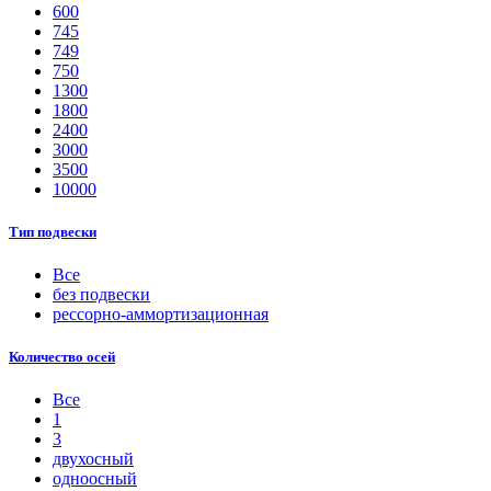
600
745
749
750
1300
1800
2400
3000
3500
10000
Тип подвески
Все
без подвески
рессорно-аммортизационная
Количество осей
Все
1
3
двухосный
одноосный