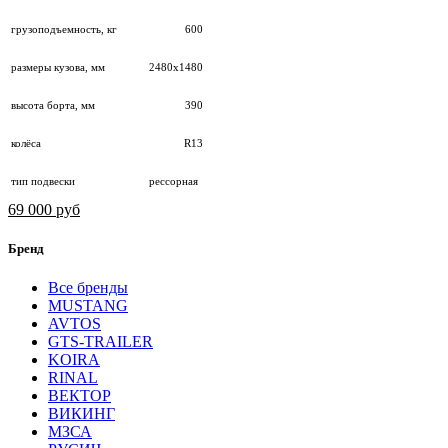
грузоподъемность, кг
600
размеры кузова, мм
2480х1480
высота борта, мм
390
колёса
R13
тип подвески
рессорная
69 000 руб
Бренд
Все бренды
MUSTANG
AVTOS
GTS-TRAILER
KOIRA
RINAL
ВЕКТОР
ВИКИНГ
МЗСА