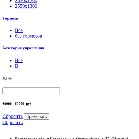
2530х1500
2550х1300
Тормоза
Все
без тормозов
Категория управления
Все
B
Цена
69000 - 69000
руб
Сбросить
Применить
Сбросить
Вологодская обл., г. Череповец, ул. Олимпийская, д. 77, Офисный