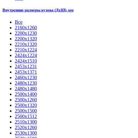
Внутренние размеры кузова (ДхШ), мм
Все
2160х1260
2200х1230
2200х1320
2210x1320
2210х1224
2424х1224
2424х1510
2453х1231
2453х1371
2460х1230
2480х1230
2480х1480
2500x1400
2500х1260
2500х1320
2500х1500
2500х1512
2510х1300
2520х1260
2530х1300