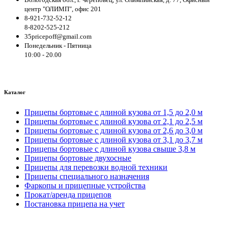
центр "ОЛИМП", офис 201
8-921-732-52-12
8-8202-525-212
35pricepoff@gmail.com
Понедельник - Пятница
10:00 - 20.00
Каталог
Прицепы бортовые с длиной кузова от 1,5 до 2,0 м
Прицепы бортовые с длиной кузова от 2,1 до 2,5 м
Прицепы бортовые с длиной кузова от 2,6 до 3,0 м
Прицепы бортовые с длиной кузова от 3,1 до 3,7 м
Прицепы бортовые с длиной кузова свыше 3,8 м
Прицепы бортовые двухосные
Прицепы для перевозки водной техники
Прицепы специального назначения
Фаркопы и прицепные устройства
Прокат/аренда прицепов
Постановка прицепа на учет