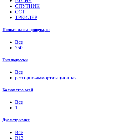
РУСИЧ
СПУТНИК
ССТ
ТРЕЙЛЕР
Полная масса прицепа, кг
Все
750
Тип подвески
Все
рессорно-аммортизационная
Количество осей
Все
1
Диаметр колес
Все
R13