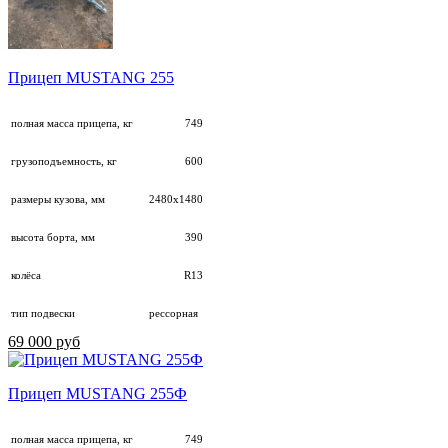
Прицеп MUSTANG 255
полная масса прицепа, кг
749
грузоподъемность, кг
600
размеры кузова, мм
2480х1480
высота борта, мм
390
колёса
R13
тип подвески
рессорная
69 000 руб
Прицеп MUSTANG 255Ф
полная масса прицепа, кг
749