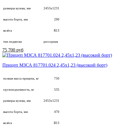
размеры кузова, мм
2453х1231
высота борта, мм
290
колёса
R13
тип подвески
рессорная
75 700 руб
Прицеп МЗСА 817701.024 2,45х1,23 (высокий борт)
полная масса прицепа, кг
750
грузоподъемность, кг
535
размеры кузова, мм
2453х1231
высота борта, мм
470
колёса
R13