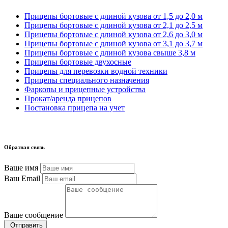
Прицепы бортовые с длиной кузова от 1,5 до 2,0 м
Прицепы бортовые с длиной кузова от 2,1 до 2,5 м
Прицепы бортовые с длиной кузова от 2,6 до 3,0 м
Прицепы бортовые с длиной кузова от 3,1 до 3,7 м
Прицепы бортовые с длиной кузова свыше 3,8 м
Прицепы бортовые двухосные
Прицепы для перевозки водной техники
Прицепы специального назначения
Фаркопы и прицепные устройства
Прокат/аренда прицепов
Постановка прицепа на учет
Обратная связь
Ваше имя
Ваш Email
Ваше сообщение
Отправить