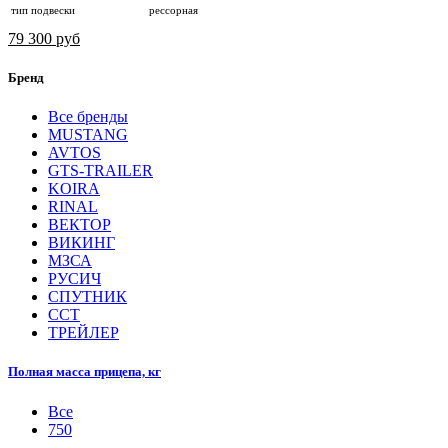
тип подвески
рессорная
79 300 руб
Бренд
Все бренды
MUSTANG
AVTOS
GTS-TRAILER
KOIRA
RINAL
ВЕКТОР
ВИКИНГ
МЗСА
РУСИЧ
СПУТНИК
ССТ
ТРЕЙЛЕР
Полная масса прицепа, кг
Все
750