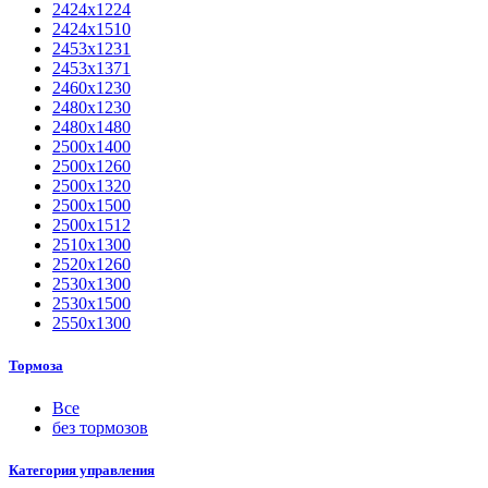
2424х1224
2424х1510
2453х1231
2453х1371
2460х1230
2480х1230
2480х1480
2500x1400
2500х1260
2500х1320
2500х1500
2500х1512
2510х1300
2520х1260
2530х1300
2530х1500
2550х1300
Тормоза
Все
без тормозов
Категория управления