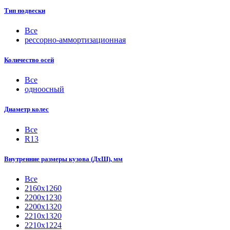
Тип подвески
Все
рессорно-аммортизационная
Количество осей
Все
одноосный
Диаметр колес
Все
R13
Внутренние размеры кузова (ДхШ), мм
Все
2160х1260
2200х1230
2200х1320
2210x1320
2210х1224