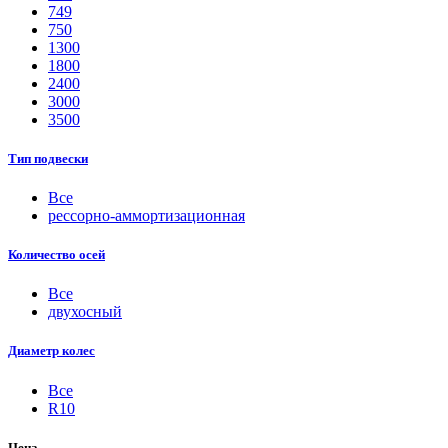
749
750
1300
1800
2400
3000
3500
Тип подвески
Все
рессорно-аммортизационная
Количество осей
Все
двухосный
Диаметр колес
Все
R10
Цена