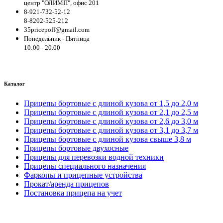
центр "ОЛИМП", офис 201
8-921-732-52-12
8-8202-525-212
35pricepoff@gmail.com
Понедельник - Пятница
10:00 - 20.00
Каталог
Прицепы бортовые с длиной кузова от 1,5 до 2,0 м
Прицепы бортовые с длиной кузова от 2,1 до 2,5 м
Прицепы бортовые с длиной кузова от 2,6 до 3,0 м
Прицепы бортовые с длиной кузова от 3,1 до 3,7 м
Прицепы бортовые с длиной кузова свыше 3,8 м
Прицепы бортовые двухосные
Прицепы для перевозки водной техники
Прицепы специального назначения
Фаркопы и прицепные устройства
Прокат/аренда прицепов
Постановка прицепа на учет