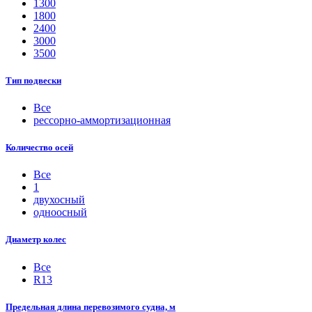
1300
1800
2400
3000
3500
Тип подвески
Все
рессорно-аммортизационная
Количество осей
Все
1
двухосный
одноосный
Диаметр колес
Все
R13
Предельная длина перевозимого судна, м