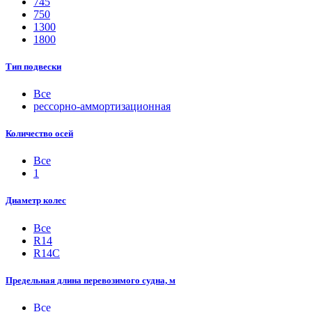
745
750
1300
1800
Тип подвески
Все
рессорно-аммортизационная
Количество осей
Все
1
Диаметр колес
Все
R14
R14С
Предельная длина перевозимого судна, м
Все