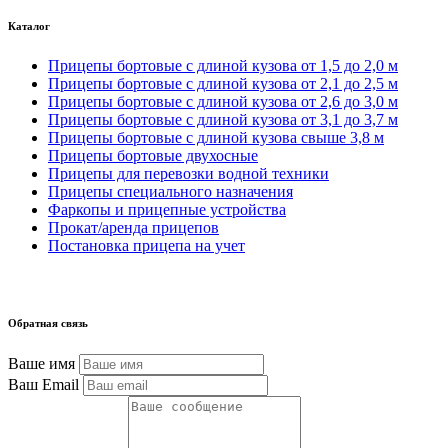
Каталог
Прицепы бортовые с длиной кузова от 1,5 до 2,0 м
Прицепы бортовые с длиной кузова от 2,1 до 2,5 м
Прицепы бортовые с длиной кузова от 2,6 до 3,0 м
Прицепы бортовые с длиной кузова от 3,1 до 3,7 м
Прицепы бортовые с длиной кузова свыше 3,8 м
Прицепы бортовые двухосные
Прицепы для перевозки водной техники
Прицепы специального назначения
Фаркопы и прицепные устройства
Прокат/аренда прицепов
Постановка прицепа на учет
Обратная связь
Ваше имя
Ваш Email