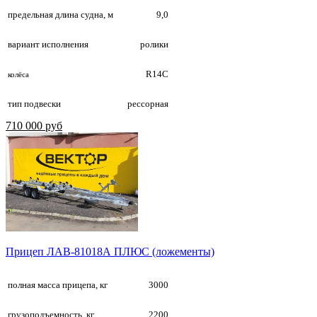
предельная длина судна, м
9,0
вариант исполнения
ролики
R14С
колёса
тип подвески
рессорная
710 000 руб
Прицеп ЛАВ-81018А ПЛЮС (ложементы)
полная масса прицепа, кг
3000
грузоподъемность, кг
2200