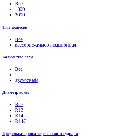
Все
1800
3000
Тип подвески
Все
рессорно-аммортизационная
Количество осей
Все
1
двухосный
Диаметр колес
Все
R13
R14
R14С
Предельная длина перевозимого судна, м