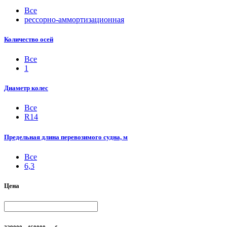
Все
рессорно-аммортизационная
Количество осей
Все
1
Диаметр колес
Все
R14
Предельная длина перевозимого судна, м
Все
6,3
Цена