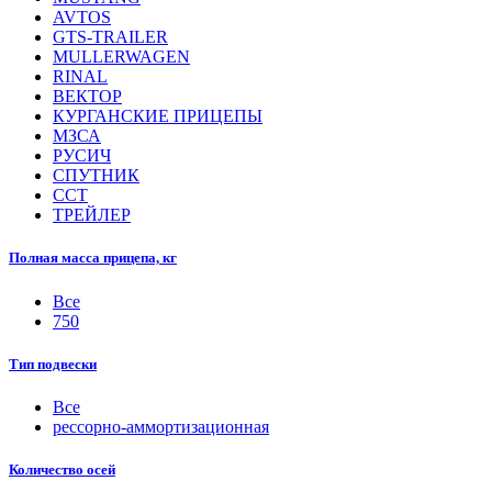
AVTOS
GTS-TRAILER
MULLERWAGEN
RINAL
ВЕКТОР
КУРГАНСКИЕ ПРИЦЕПЫ
МЗСА
РУСИЧ
СПУТНИК
ССТ
ТРЕЙЛЕР
Полная масса прицепа, кг
Все
750
Тип подвески
Все
рессорно-аммортизационная
Количество осей