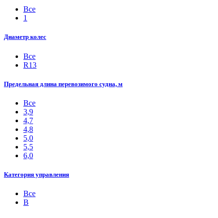
Все
1
Диаметр колес
Все
R13
Предельная длина перевозимого судна, м
Все
3,9
4,7
4,8
5,0
5,5
6,0
Категория управления
Все
B