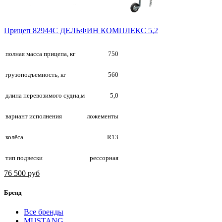
Прицеп 82944С ДЕЛЬФИН КОМПЛЕКС 5,2
полная масса прицепа, кг
750
грузоподъемность, кг
560
длина перевозимого судна,м
5,0
вариант исполнения
ложементы
колёса
R13
тип подвески
рессорная
76 500 руб
Бренд
Все бренды
MUSTANG