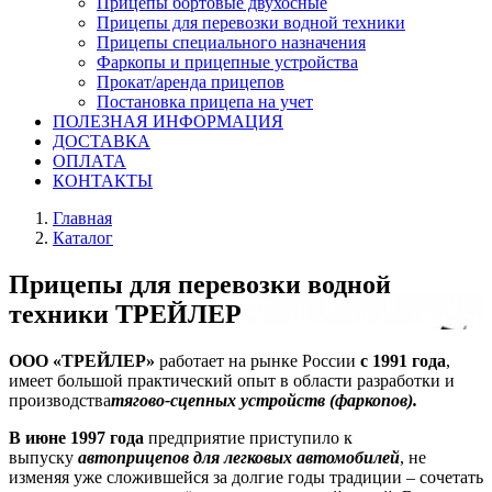
Прицепы бортовые двухосные
Прицепы для перевозки водной техники
Прицепы специального назначения
Фаркопы и прицепные устройства
Прокат/аренда прицепов
Постановка прицепа на учет
ПОЛЕЗНАЯ ИНФОРМАЦИЯ
ДОСТАВКА
ОПЛАТА
КОНТАКТЫ
Главная
Каталог
Прицепы для перевозки водной
техники ТРЕЙЛЕР
ООО «ТРЕЙЛЕР»
работает на рынке России
с 1991 года
,
имеет большой практический опыт в области разработки и
производства
тягово-сцепных устройств (фаркопов).
В июне 1997 года
предприятие приступило к
выпуску
автоприцепов для легковых автомобилей
, не
изменяя уже сложившейся за долгие годы традиции – сочетать