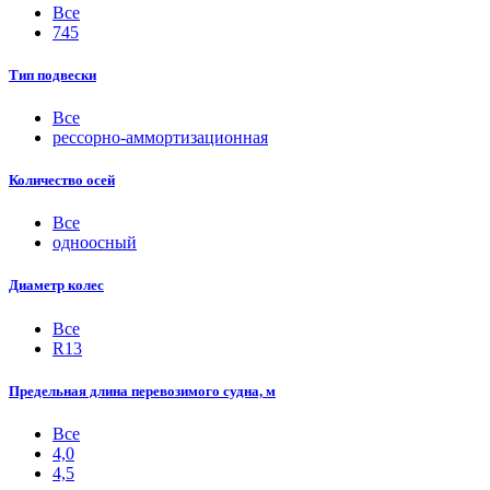
Все
745
Тип подвески
Все
рессорно-аммортизационная
Количество осей
Все
одноосный
Диаметр колес
Все
R13
Предельная длина перевозимого судна, м
Все
4,0
4,5