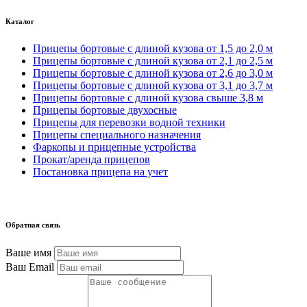
Каталог
Прицепы бортовые с длиной кузова от 1,5 до 2,0 м
Прицепы бортовые с длиной кузова от 2,1 до 2,5 м
Прицепы бортовые с длиной кузова от 2,6 до 3,0 м
Прицепы бортовые с длиной кузова от 3,1 до 3,7 м
Прицепы бортовые с длиной кузова свыше 3,8 м
Прицепы бортовые двухосные
Прицепы для перевозки водной техники
Прицепы специального назначения
Фаркопы и прицепные устройства
Прокат/аренда прицепов
Постановка прицепа на учет
Обратная связь
Ваше имя
Ваш Email