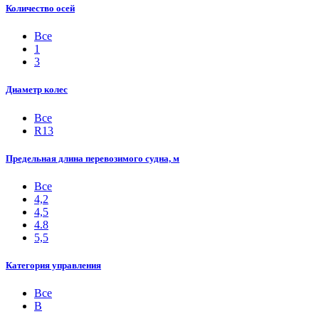
Количество осей
Все
1
3
Диаметр колес
Все
R13
Предельная длина перевозимого судна, м
Все
4,2
4,5
4.8
5,5
Категория управления
Все
B