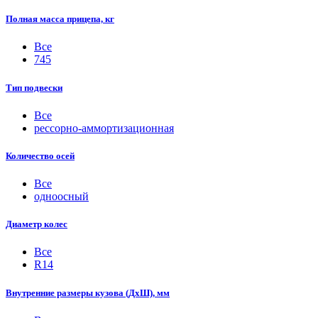
Полная масса прицепа, кг
Все
745
Тип подвески
Все
рессорно-аммортизационная
Количество осей
Все
одноосный
Диаметр колес
Все
R14
Внутренние размеры кузова (ДхШ), мм