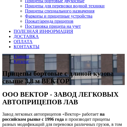
Прицепы бортовые двухосные
Прицепы для перевозки водной техники
Прицепы специального назначения
Фаркопы и прицепные устройства
Прокат/аренда прицепов
Постановка прицепа на учет
ПОЛЕЗНАЯ ИНФОРМАЦИЯ
ДОСТАВКА
ОПЛАТА
КОНТАКТЫ
Главная
Каталог
Прицепы бортовые с длиной кузова
свыше 3,8 м ВЕКТОР
ООО ВЕКТОР - ЗАВОД ЛЕГКОВЫХ
АВТОПРИЦЕПОВ ЛАВ
Завод легковых автоприцепов «Вектор» работает
на
российском рынке с 1996 года
и производит прицепы
разных модификаций для перевозки различных грузов, в том