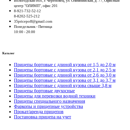
Вологодская обл., г. Череповец, ул. Олимпийская, д. 77, Офисный
центр "ОЛИМП", офис 201
8-921-732-52-12
8-8202-525-212
35pricepoff@gmail.com
Понедельник - Пятница
10:00 - 20.00
Каталог
Прицепы бортовые с длиной кузова от 1,5 до 2,0 м
Прицепы бортовые с длиной кузова от 2,1 до 2,5 м
Прицепы бортовые с длиной кузова от 2,6 до 3,0 м
Прицепы бортовые с длиной кузова от 3,1 до 3,7 м
Прицепы бортовые с длиной кузова свыше 3,8 м
Прицепы бортовые двухосные
Прицепы для перевозки водной техники
Прицепы специального назначения
Фаркопы и прицепные устройства
Прокат/аренда прицепов
Постановка прицепа на учет