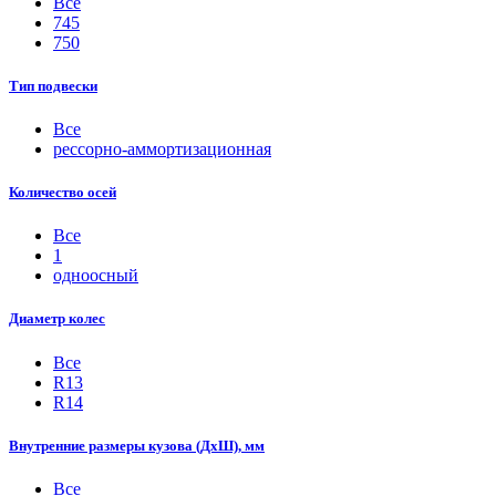
Все
745
750
Тип подвески
Все
рессорно-аммортизационная
Количество осей
Все
1
одноосный
Диаметр колес
Все
R13
R14
Внутренние размеры кузова (ДхШ), мм
Все