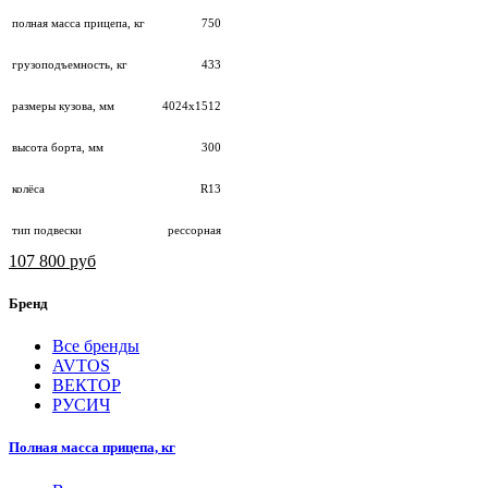
полная масса прицепа, кг
750
грузоподъемность, кг
433
размеры кузова, мм
4024х1512
высота борта, мм
300
колёса
R13
тип подвески
рессорная
107 800 руб
Бренд
Все бренды
AVTOS
ВЕКТОР
РУСИЧ
Полная масса прицепа, кг