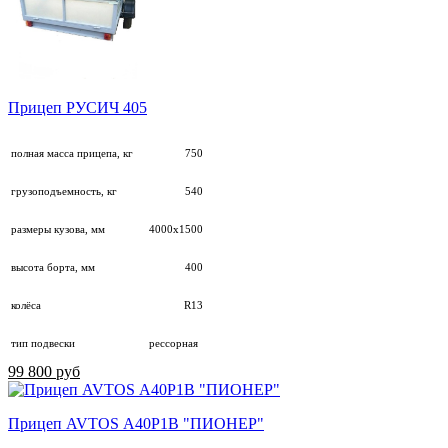
Прицеп РУСИЧ 405
полная масса прицепа, кг
750
грузоподъемность, кг
540
размеры кузова, мм
4000х1500
высота борта, мм
400
колёса
R13
тип подвески
рессорная
99 800 руб
Прицеп AVTOS А40P1B "ПИОНЕР"