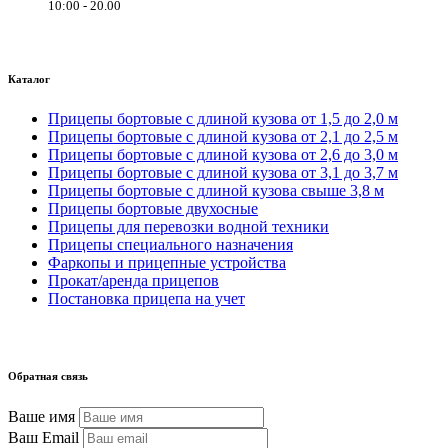
10:00 - 20.00
Каталог
Прицепы бортовые с длиной кузова от 1,5 до 2,0 м
Прицепы бортовые с длиной кузова от 2,1 до 2,5 м
Прицепы бортовые с длиной кузова от 2,6 до 3,0 м
Прицепы бортовые с длиной кузова от 3,1 до 3,7 м
Прицепы бортовые с длиной кузова свыше 3,8 м
Прицепы бортовые двухосные
Прицепы для перевозки водной техники
Прицепы специального назначения
Фаркопы и прицепные устройства
Прокат/аренда прицепов
Постановка прицепа на учет
Обратная связь
Ваше имя
Ваш Email