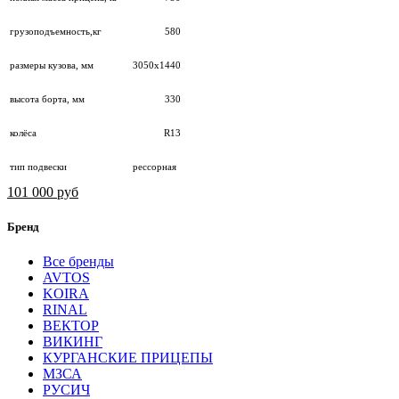
грузоподъемность,кг
580
размеры кузова, мм
3050х1440
высота борта, мм
330
колёса
R13
тип подвески
рессорная
101 000 руб
Бренд
Все бренды
AVTOS
KOIRA
RINAL
ВЕКТОР
ВИКИНГ
КУРГАНСКИЕ ПРИЦЕПЫ
МЗСА
РУСИЧ