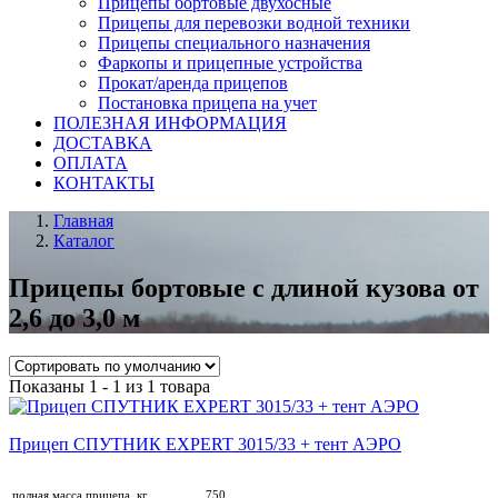
Прицепы бортовые двухосные
Прицепы для перевозки водной техники
Прицепы специального назначения
Фаркопы и прицепные устройства
Прокат/аренда прицепов
Постановка прицепа на учет
ПОЛЕЗНАЯ ИНФОРМАЦИЯ
ДОСТАВКА
ОПЛАТА
КОНТАКТЫ
Главная
Каталог
Прицепы бортовые с длиной кузова от
2,6 до 3,0 м
Показаны 1 - 1 из 1 товара
Прицеп СПУТНИК EXPERT 3015/33 + тент АЭРО
полная масса прицепа, кг
750