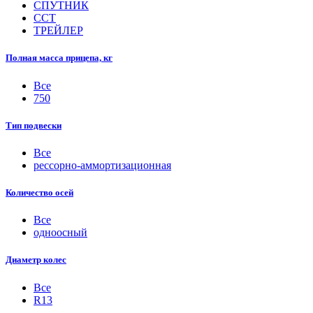
СПУТНИК
ССТ
ТРЕЙЛЕР
Полная масса прицепа, кг
Все
750
Тип подвески
Все
рессорно-аммортизационная
Количество осей
Все
одноосный
Диаметр колес
Все
R13