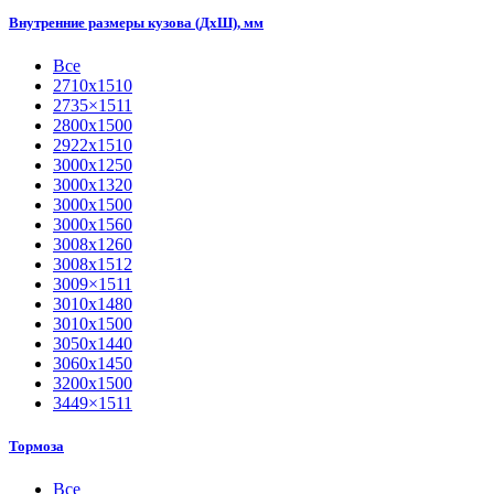
Внутренние размеры кузова (ДхШ), мм
Все
2710х1510
2735×1511
2800х1500
2922х1510
3000х1250
3000х1320
3000х1500
3000х1560
3008х1260
3008х1512
3009×1511
3010х1480
3010х1500
3050х1440
3060х1450
3200х1500
3449×1511
Тормоза
Все