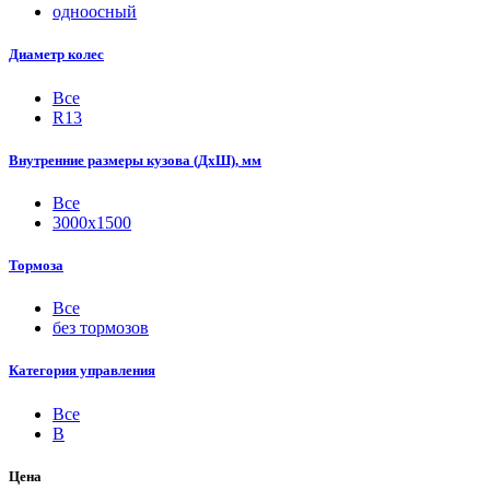
одноосный
Диаметр колес
Все
R13
Внутренние размеры кузова (ДхШ), мм
Все
3000х1500
Тормоза
Все
без тормозов
Категория управления
Все
B
Цена