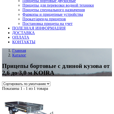
Прицепы бортовые двухосные
Прицепы для перевозки водной техники
Прицепы специального назначения
Фаркопы и прицепные устройства
Прокат/аренда прицепов
Постановка прицепа на учет
ПОЛЕЗНАЯ ИНФОРМАЦИЯ
ДОСТАВКА
ОПЛАТА
КОНТАКТЫ
Главная
Каталог
Прицепы бортовые с длиной кузова от
2,6 до 3,0 м KOIRA
Показаны 1 - 1 из 1 товара