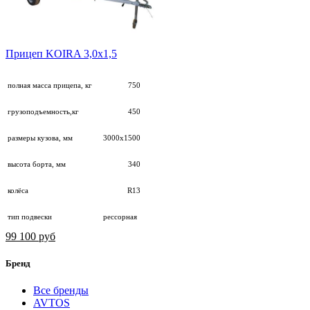
Прицеп KOIRA 3,0х1,5
полная масса прицепа, кг
750
грузоподъемность,кг
450
размеры кузова, мм
3000х1500
высота борта, мм
340
колёса
R13
тип подвески
рессорная
99 100 руб
Бренд
Все бренды
AVTOS