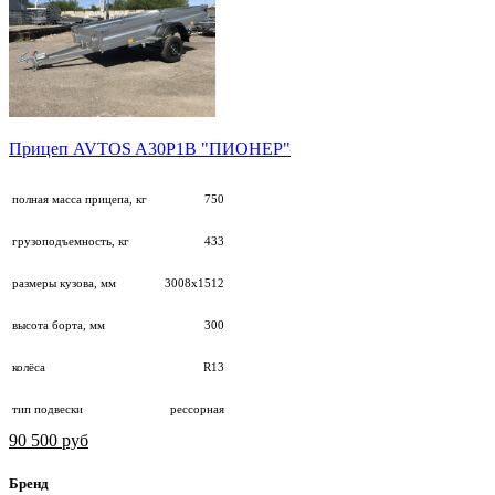
Прицеп AVTOS A30P1B "ПИОНЕР"
полная масса прицепа, кг
750
грузоподъемность, кг
433
размеры кузова, мм
3008х1512
высота борта, мм
300
колёса
R13
тип подвески
рессорная
90 500 руб
Бренд