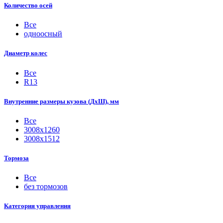
Количество осей
Все
одноосный
Диаметр колес
Все
R13
Внутренние размеры кузова (ДхШ), мм
Все
3008х1260
3008х1512
Тормоза
Все
без тормозов
Категория управления