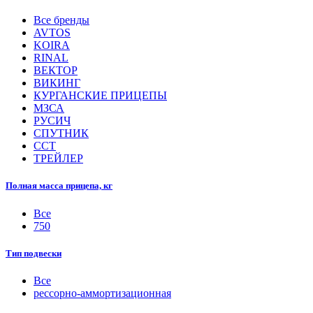
Все бренды
AVTOS
KOIRA
RINAL
ВЕКТОР
ВИКИНГ
КУРГАНСКИЕ ПРИЦЕПЫ
МЗСА
РУСИЧ
СПУТНИК
ССТ
ТРЕЙЛЕР
Полная масса прицепа, кг
Все
750
Тип подвески
Все
рессорно-аммортизационная