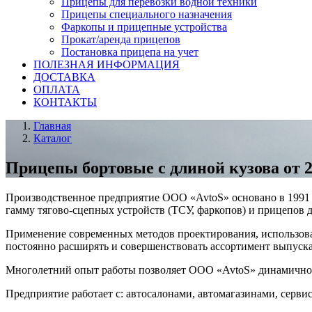
Прицепы для перевозки водной техники
Прицепы специального назначения
Фаркопы и прицепные устройства
Прокат/аренда прицепов
Постановка прицепа на учет
ПОЛЕЗНАЯ ИНФОРМАЦИЯ
ДОСТАВКА
ОПЛАТА
КОНТАКТЫ
Главная
Каталог
Прицепы бортовые с длиной кузова от 2
Производственное предприятие ООО «AvtoS» основано в 1991 
гамму тягово-сцепных устройств (ТСУ, фаркопов) и прицепов 
Применение современных методов проектирования, использова
постоянно расширять и совершенствовать ассортимент выпуска
Многолетний опыт работы позволяет ООО «AvtoS» динамично р
Предприятие работает с: автосалонами, автомагазинами, серв