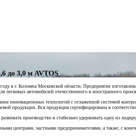
,6 до 3,0 м AVTOS
году в г. Коломна Московской области. Предприятие изготавл
для легковых автомобилей отечественного и иностранного произ
ние инновационных технологий с отлаженной системой контроля
емой продукции. Вся продукция сертифицирована в соответстви
азвивать производство и стабильно удерживать одну из лидир
исными центрами, частными предпринимателями, а также, с кон