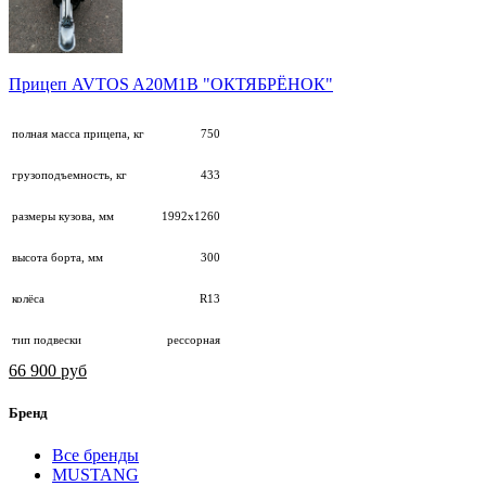
Прицеп AVTOS A20М1B "ОКТЯБРЁНОК"
полная масса прицепа, кг
750
грузоподъемность, кг
433
размеры кузова, мм
1992х1260
высота борта, мм
300
колёса
R13
тип подвески
рессорная
66 900 руб
Бренд
Все бренды
MUSTANG