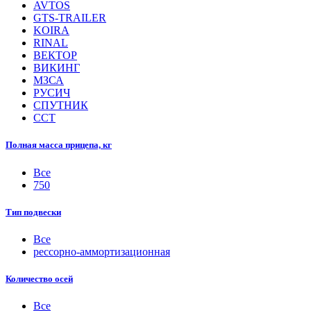
AVTOS
GTS-TRAILER
KOIRA
RINAL
ВЕКТОР
ВИКИНГ
МЗСА
РУСИЧ
СПУТНИК
ССТ
Полная масса прицепа, кг
Все
750
Тип подвески
Все
рессорно-аммортизационная
Количество осей
Все