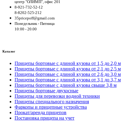
центр "ОЛИМП", офис 201
8-921-732-52-12
8-8202-525-212
35pricepoff@gmail.com
Понедельник - Пятница
10:00 - 20.00
Каталог
Прицепы бортовые с длиной кузова от 1,5 до 2,0 м
Прицепы бортовые с длиной кузова от 2,1 до 2,5 м
Прицепы бортовые с длиной кузова от 2,6 до 3,0 м
Прицепы бортовые с длиной кузова от 3,1 до 3,7 м
Прицепы бортовые с длиной кузова свыше 3,8 м
Прицепы бортовые двухосные
Прицепы для перевозки водной техники
Прицепы специального назначения
Фаркопы и прицепные устройства
Прокат/аренда прицепов
Постановка прицепа на учет