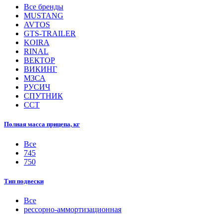
Все бренды
MUSTANG
AVTOS
GTS-TRAILER
KOIRA
RINAL
ВЕКТОР
ВИКИНГ
МЗСА
РУСИЧ
СПУТНИК
ССТ
Полная масса прицепа, кг
Все
745
750
Тип подвески
Все
рессорно-аммортизационная