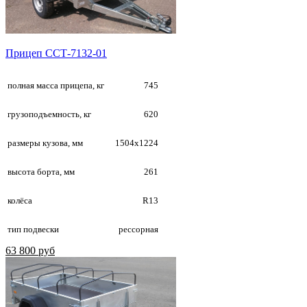
Прицеп ССТ-7132-01
полная масса прицепа, кг
745
грузоподъемность, кг
620
размеры кузова, мм
1504х1224
высота борта, мм
261
колёса
R13
тип подвески
рессорная
63 800 руб