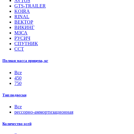
AVTOS
GTS-TRAILER
KOIRA
RINAL
ВЕКТОР
ВИКИНГ
МЗСА
РУСИЧ
СПУТНИК
ССТ
Полная масса прицепа, кг
Все
450
750
Тип подвески
Все
рессорно-аммортизационная
Количество осей