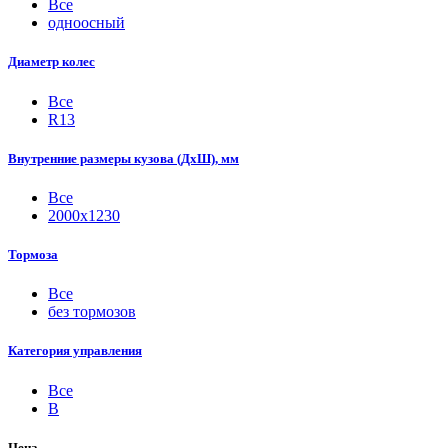
Все
одноосный
Диаметр колес
Все
R13
Внутренние размеры кузова (ДхШ), мм
Все
2000х1230
Тормоза
Все
без тормозов
Категория управления
Все
B
Цена