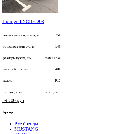
Прицеп РУСИЧ 203
полная масса прицепа, кг
750
грузоподъемность, кг
540
размеры кузова, мм
2000х1230
высота борта, мм
400
колёса
R13
тип подвески
рессорная
59 700 руб
Бренд
Все бренды
MUSTANG