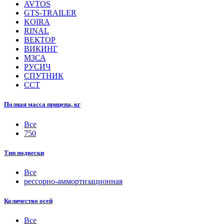
AVTOS
GTS-TRAILER
KOIRA
RINAL
ВЕКТОР
ВИКИНГ
МЗСА
РУСИЧ
СПУТНИК
ССТ
Полная масса прицепа, кг
Все
750
Тип подвески
Все
рессорно-аммортизационная
Количество осей
Все