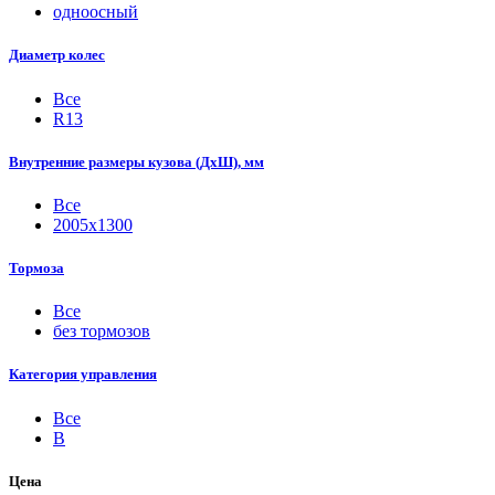
одноосный
Диаметр колес
Все
R13
Внутренние размеры кузова (ДхШ), мм
Все
2005х1300
Тормоза
Все
без тормозов
Категория управления
Все
B
Цена