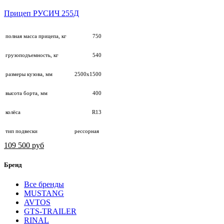
Прицеп РУСИЧ 255Д
полная масса прицепа, кг
750
грузоподъемность, кг
540
размеры кузова, мм
2500х1500
высота борта, мм
400
колёса
R13
тип подвески
рессорная
109 500 руб
Бренд
Все бренды
MUSTANG
AVTOS
GTS-TRAILER
RINAL