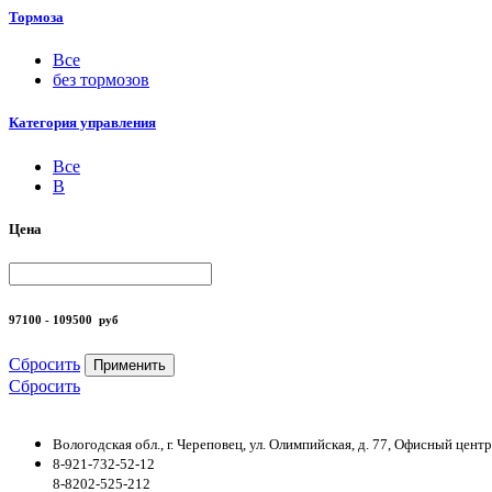
Тормоза
Все
без тормозов
Категория управления
Все
B
Цена
97100 - 109500
руб
Сбросить
Применить
Сбросить
Вологодская обл., г. Череповец, ул. Олимпийская, д. 77, Офисный цен
8-921-732-52-12
8-8202-525-212