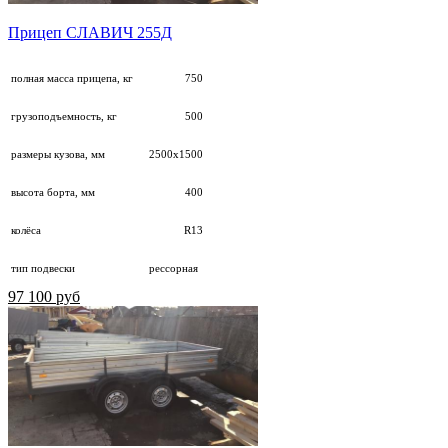
Прицеп СЛАВИЧ 255Д
полная масса прицепа, кг
750
грузоподъемность, кг
500
размеры кузова, мм
2500х1500
высота борта, мм
400
колёса
R13
тип подвески
рессорная
97 100 руб