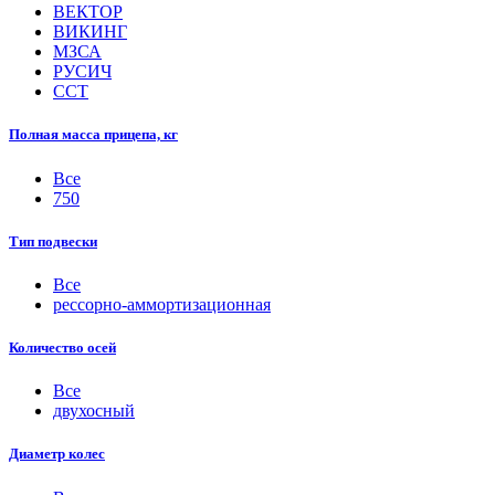
ВЕКТОР
ВИКИНГ
МЗСА
РУСИЧ
ССТ
Полная масса прицепа, кг
Все
750
Тип подвески
Все
рессорно-аммортизационная
Количество осей
Все
двухосный
Диаметр колес