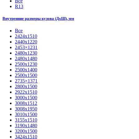
Все
R13
Внутренние размеры кузова (ДхШ), мм
Все
2424х1510
2440х1220
2453×1231
2480х1230
2480х1480
2500х1230
2500х1400
2500х1500
2735×1371
2800х1500
2922х1510
3000х1500
3008х1512
3008х1950
3010х1500
3155х1510
3190х1480
3200х1500
3424х1510