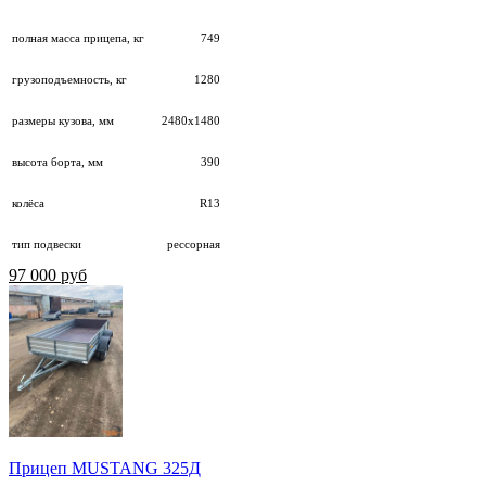
полная масса прицепа, кг
749
грузоподъемность, кг
1280
размеры кузова, мм
2480х1480
высота борта, мм
390
колёса
R13
тип подвески
рессорная
97 000 руб
Прицеп MUSTANG 325Д