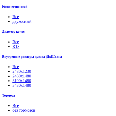
Количество осей
Все
двухосный
Диаметр колес
Все
R13
Внутренние размеры кузова (ДхШ), мм
Все
2480х1230
2480х1480
3190х1480
3430х1480
Тормоза
Все
без тормозов