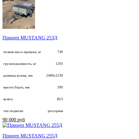
Прицеп MUSTANG 253Д
полная масса прицепа, кг
749
грузоподъемность, кг
1295
размеры кузова, мм
2480х1230
высота борта, мм
390
колёса
R13
тип подвески
рессорная
90 000 руб
Прицеп MUSTANG 255Д