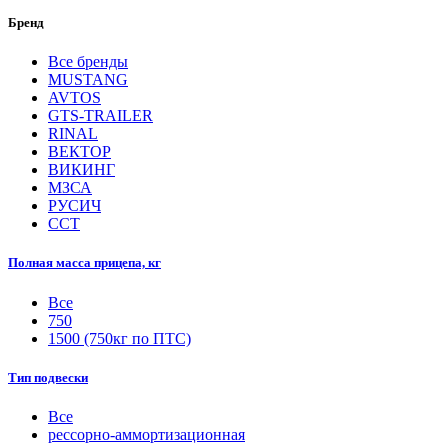
Бренд
Все бренды
MUSTANG
AVTOS
GTS-TRAILER
RINAL
ВЕКТОР
ВИКИНГ
МЗСА
РУСИЧ
ССТ
Полная масса прицепа, кг
Все
750
1500 (750кг по ПТС)
Тип подвески
Все
рессорно-аммортизационная