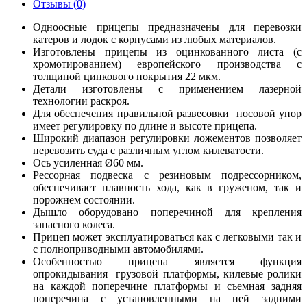
Отзывы (0)
Одноосные прицепы предназначены для перевозки
катеров и лодок с корпусами из любых материалов.
Изготовлены прицепы из оцинкованного листа (с
хромотированием) европейского производства с
толщиной цинкового покрытия 22 мкм.
Детали изготовлены с применением лазерной
технологии раскроя.
Для обеспечения правильной развесовки носовой упор
имеет регулировку по длине и высоте прицепа.
Широкий диапазон регулировки ложементов позволяет
перевозить суда с различным углом килеватости.
Ось усиленная Ø60 мм.
Рессорная подвеска с резиновым подрессорником,
обеспечивает плавность хода, как в груженом, так и
порожнем состоянии.
Дышло оборудовано поперечиной для крепления
запасного колеса.
Прицеп может эксплуатироваться как с легковыми так и
с полноприводными автомобилями.
Особенностью прицепа является функция
опрокидывания грузовой платформы, килевые ролики
на каждой поперечине платформы и съемная задняя
поперечина с установленными на ней задними