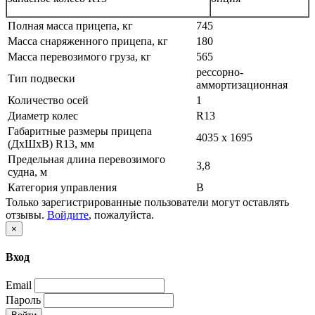
Полная масса прицепа, кг
745
Масса снаряженного прицепа, кг
180
Масса перевозимого груза, кг
565
рессорно-
Тип подвески
аммортизационная
Количество осей
1
Диаметр колес
R13
Габаритные размеры прицепа
4035 х 1695
(ДхШхВ) R13, мм
Предельная длина перевозимого
3,8
судна, м
Категория управления
B
Только зарегистрированные пользователи могут оставлять
отзывы.
Войдите
, пожалуйста.
×
Вход
Email
Пароль