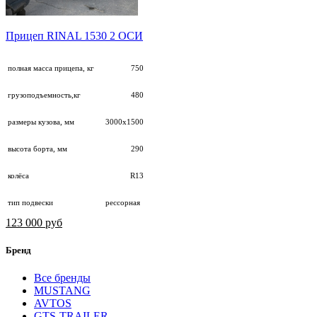
Прицеп RINAL 1530 2 ОСИ
полная масса прицепа, кг
750
грузоподъемность,кг
480
размеры кузова, мм
3000х1500
высота борта, мм
290
колёса
R13
тип подвески
рессорная
123 000 руб
Бренд
Все бренды
MUSTANG
AVTOS
GTS-TRAILER