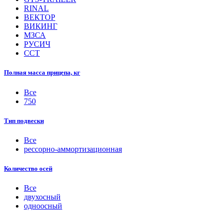
RINAL
ВЕКТОР
ВИКИНГ
МЗСА
РУСИЧ
ССТ
Полная масса прицепа, кг
Все
750
Тип подвески
Все
рессорно-аммортизационная
Количество осей
Все
двухосный
одноосный