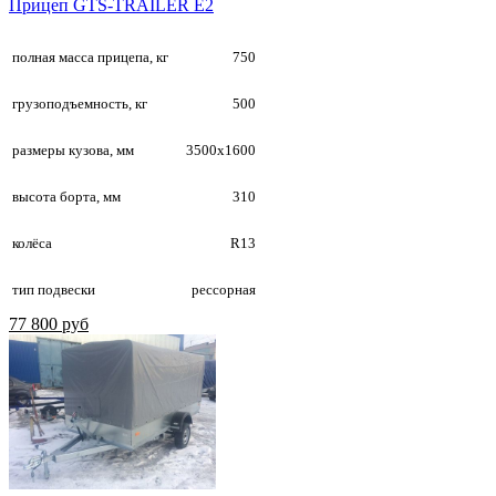
Прицеп GTS-TRAILER E2
полная масса прицепа, кг
750
грузоподъемность, кг
500
размеры кузова, мм
3500х1600
высота борта, мм
310
колёса
R13
тип подвески
рессорная
77 800 руб