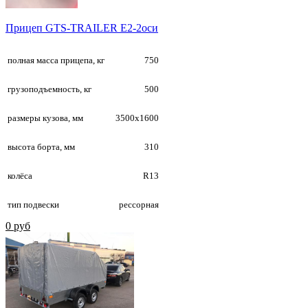
Прицеп GTS-TRAILER E2-2оси
полная масса прицепа, кг
750
грузоподъемность, кг
500
размеры кузова, мм
3500х1600
высота борта, мм
310
колёса
R13
тип подвески
рессорная
0 руб