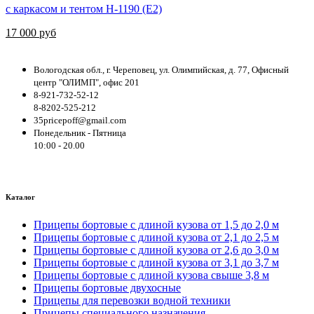
с каркасом и тентом Н-1190 (Е2)
17 000 руб
Вологодская обл., г. Череповец, ул. Олимпийская, д. 77, Офисный
центр "ОЛИМП", офис 201
8-921-732-52-12
8-8202-525-212
35pricepoff@gmail.com
Понедельник - Пятница
10:00 - 20.00
Каталог
Прицепы бортовые с длиной кузова от 1,5 до 2,0 м
Прицепы бортовые с длиной кузова от 2,1 до 2,5 м
Прицепы бортовые с длиной кузова от 2,6 до 3,0 м
Прицепы бортовые с длиной кузова от 3,1 до 3,7 м
Прицепы бортовые с длиной кузова свыше 3,8 м
Прицепы бортовые двухосные
Прицепы для перевозки водной техники
Прицепы специального назначения