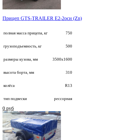
Прицеп GTS-TRAILER E2-2оси (Zn)
полная масса прицепа, кг
750
грузоподъемность, кг
500
размеры кузова, мм
3500х1600
высота борта, мм
310
колёса
R13
тип подвески
рессорная
0 руб