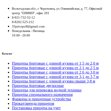
Вологодская обл., г. Череповец, ул. Олимпийская, д. 77, Офисный
центр "ОЛИМП", офис 201
8-921-732-52-12
8-8202-525-212
35pricepoff@gmail.com
Понедельник - Пятница
10:00 - 20.00
Каталог
Прицепы бортовые с длиной кузова от 1,5 до 2,0 м
Прицепы бортовые с длиной кузова от 2,1 до 2,5 м
Прицепы бортовые с длиной кузова от 2,6 до 3,0 м
Прицепы бортовые с длиной кузова от 3,1 до 3,7 м
Прицепы бортовые с длиной кузова свыше 3,8 м
Прицепы бортовые двухосные
Прицепы для перевозки водной техники
Прицепы специального назначения
Фаркопы и прицепные устройства
Прокат/аренда прицепов
Постановка прицепа на учет