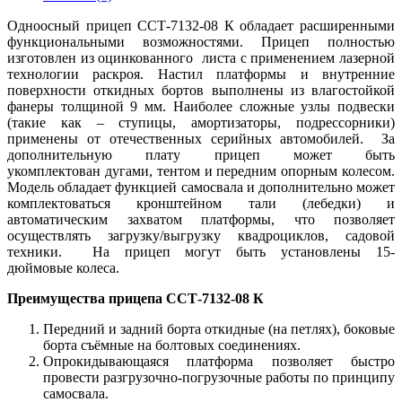
Одноосный прицеп ССТ-7132-08 К обладает расширенными
функциональными возможностями. Прицеп полностью
изготовлен из оцинкованного листа с применением лазерной
технологии раскроя. Настил платформы и внутренние
поверхности откидных бортов выполнены из влагостойкой
фанеры толщиной 9 мм. Наиболее сложные узлы подвески
(такие как – ступицы, амортизаторы, подрессорники)
применены от отечественных серийных автомобилей. За
дополнительную плату прицеп может быть
укомплектован дугами, тентом и передним опорным колесом.
Модель обладает функцией самосвала и дополнительно может
комплектоваться кронштейном тали (лебедки) и
автоматическим захватом платформы, что позволяет
осуществлять загрузку/выгрузку квадроциклов, садовой
техники. На прицеп могут быть установлены 15-
дюймовые колеса.
Преимущества прицепа ССТ-7132-08 К
Передний и задний борта откидные (на петлях), боковые
борта съёмные на болтовых соединениях.
Опрокидывающаяся платформа позволяет быстро
провести разгрузочно-погрузочные работы по принципу
самосвала.