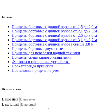
Каталог
Прицепы бортовые с длиной кузова от 1,5 до 2,0 м
Прицепы бортовые с длиной кузова от 2,1 до 2,5 м
Прицепы бортовые с длиной кузова от 2,6 до 3,0 м
Прицепы бортовые с длиной кузова от 3,1 до 3,7 м
Прицепы бортовые с длиной кузова свыше 3,8 м
Прицепы бортовые двухосные
Прицепы для перевозки водной техники
Прицепы специального назначения
Фаркопы и прицепные устройства
Прокат/аренда прицепов
Постановка прицепа на учет
Обратная связь
Ваше имя
Ваш Email