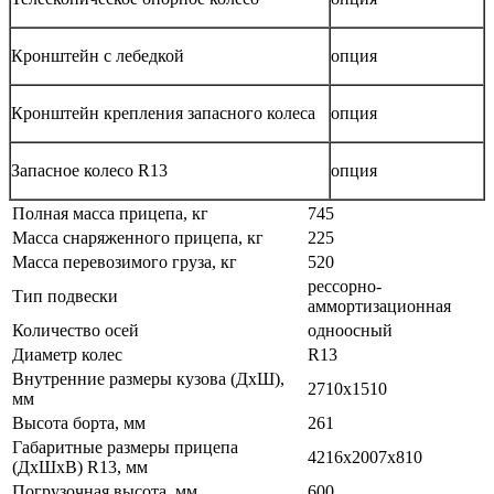
Кронштейн с лебедкой
опция
Кронштейн крепления запасного колеса
опция
Запасное колесо R13
опция
Полная масса прицепа, кг
745
Масса снаряженного прицепа, кг
225
Масса перевозимого груза, кг
520
рессорно-
Тип подвески
аммортизационная
Количество осей
одноосный
Диаметр колес
R13
Внутренние размеры кузова (ДхШ),
2710х1510
мм
Высота борта, мм
261
Габаритные размеры прицепа
4216х2007х810
(ДхШхВ) R13, мм
Погрузочная высота, мм
600