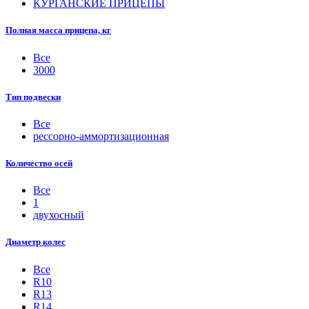
КУРГАНСКИЕ ПРИЦЕПЫ
Полная масса прицепа, кг
Все
3000
Тип подвески
Все
рессорно-аммортизационная
Количество осей
Все
1
двухосный
Диаметр колес
Все
R10
R13
R14