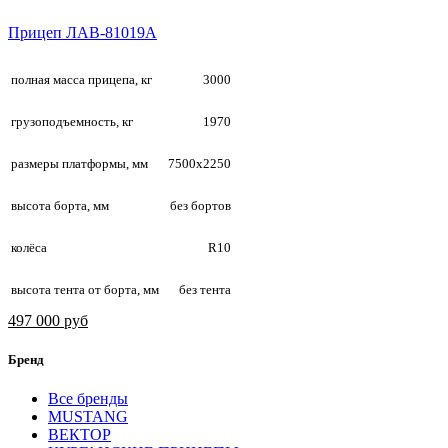
Прицеп ЛАВ-81019А
полная масса прицепа, кг
3000
грузоподъемность, кг
1970
размеры платформы, мм
7500х2250
высота борта, мм
без бортов
колёса
R10
высота тента от борта, мм
без тента
497 000 руб
Бренд
Все бренды
MUSTANG
ВЕКТОР