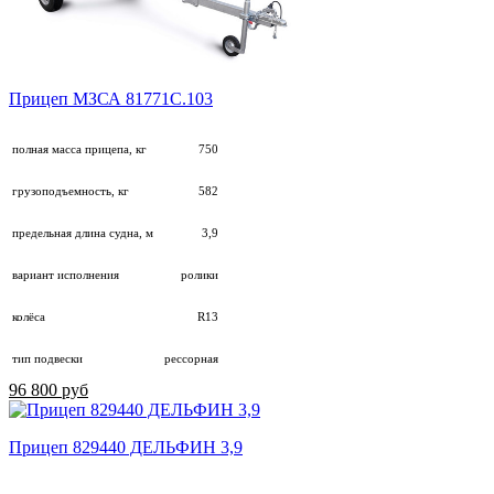
Прицеп МЗСА 81771С.103
полная масса прицепа, кг
750
грузоподъемность, кг
582
предельная длина судна, м
3,9
вариант исполнения
ролики
колёса
R13
тип подвески
рессорная
96 800 руб
Прицеп 829440 ДЕЛЬФИН 3,9