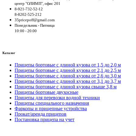
центр "ОЛИМП", офис 201
8-921-732-52-12
8-8202-525-212
35pricepoff@gmail.com
Понедельник - Пятница
10:00 - 20.00
Каталог
Прицепы бортовые с длиной кузова от 1,5 до 2,0 м
Прицепы бортовые с длиной кузова от 2,1 до 2,5 м
Прицепы бортовые с длиной кузова от 2,6 до 3,0 м
Прицепы бортовые с длиной кузова от 3,1 до 3,7 м
Прицепы бортовые с длиной кузова свыше 3,8 м
Прицепы бортовые двухосные
Прицепы для перевозки водной техники
Прицепы специального назначения
Фаркопы и прицепные устройства
Прокат/аренда прицепов
Постановка прицепа на учет