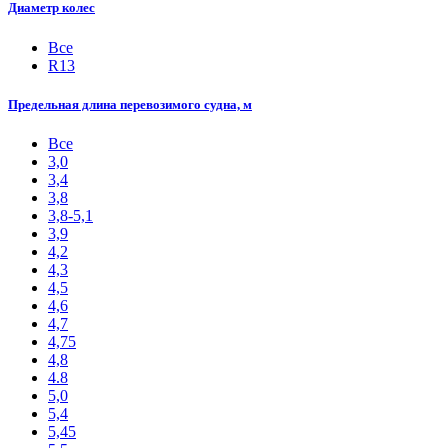
Диаметр колес
Все
R13
Предельная длина перевозимого судна, м
Все
3,0
3,4
3,8
3,8-5,1
3,9
4,2
4,3
4,5
4,6
4,7
4,75
4,8
4.8
5,0
5,4
5,45