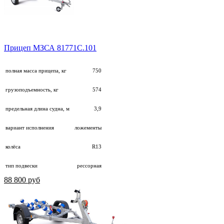
Прицеп МЗСА 81771С.101
полная масса прицепа, кг
750
грузоподъемность, кг
574
предельная длина судна, м
3,9
вариант исполнения
ложементы
колёса
R13
тип подвески
рессорная
88 800 руб