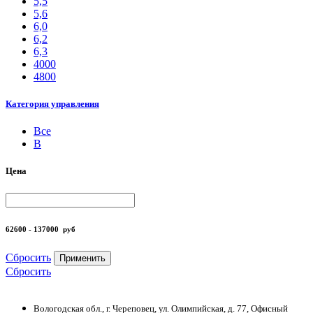
5,5
5,6
6,0
6,2
6,3
4000
4800
Категория управления
Все
B
Цена
62600 - 137000
руб
Сбросить
Применить
Сбросить
Вологодская обл., г. Череповец, ул. Олимпийская, д. 77, Офисный