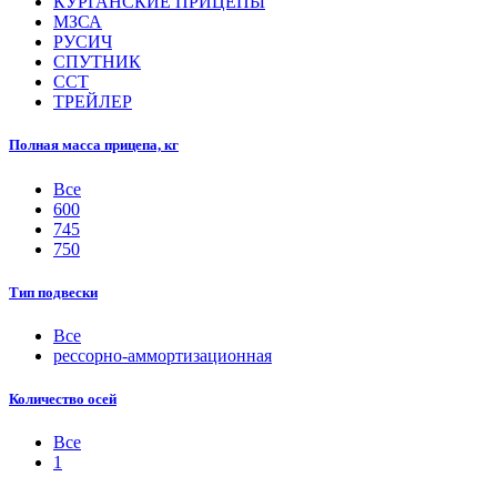
КУРГАНСКИЕ ПРИЦЕПЫ
МЗСА
РУСИЧ
СПУТНИК
ССТ
ТРЕЙЛЕР
Полная масса прицепа, кг
Все
600
745
750
Тип подвески
Все
рессорно-аммортизационная
Количество осей
Все
1