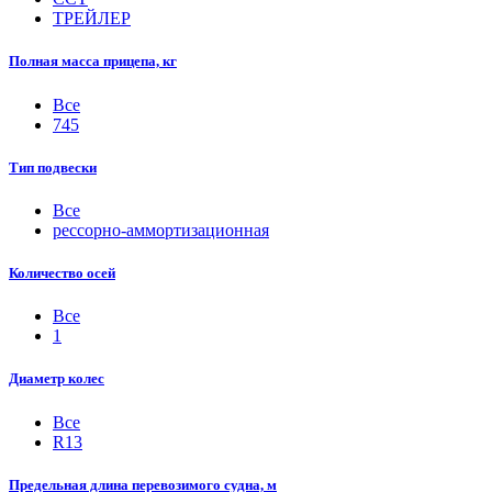
ТРЕЙЛЕР
Полная масса прицепа, кг
Все
745
Тип подвески
Все
рессорно-аммортизационная
Количество осей
Все
1
Диаметр колес
Все
R13
Предельная длина перевозимого судна, м