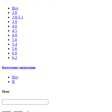
Все
3,8
3,8-5,1
3,9
4,0
4,5
4,8
5,0
5,4
5,6
6,0
6,2
Категория управления
Все
B
Цена