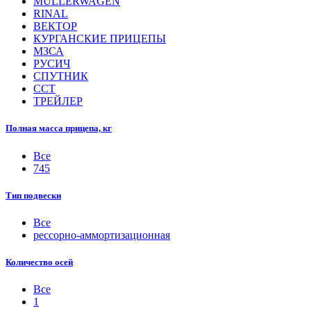
MULLERWAGEN
RINAL
ВЕКТОР
КУРГАНСКИЕ ПРИЦЕПЫ
МЗСА
РУСИЧ
СПУТНИК
ССТ
ТРЕЙЛЕР
Полная масса прицепа, кг
Все
745
Тип подвески
Все
рессорно-аммортизационная
Количество осей
Все
1