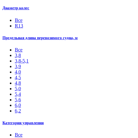
Диаметр колес
Все
R13
Предельная длина перевозимого судна, м
Все
3,8
3,8-5,1
3,9
4,0
4,5
4,8
5,0
5,4
5,6
6,0
6,2
Категория управления
Все