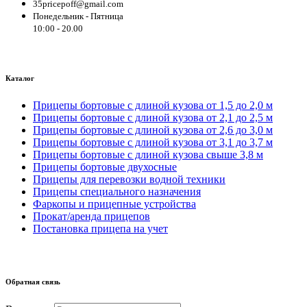
35pricepoff@gmail.com
Понедельник - Пятница
10:00 - 20.00
Каталог
Прицепы бортовые с длиной кузова от 1,5 до 2,0 м
Прицепы бортовые с длиной кузова от 2,1 до 2,5 м
Прицепы бортовые с длиной кузова от 2,6 до 3,0 м
Прицепы бортовые с длиной кузова от 3,1 до 3,7 м
Прицепы бортовые с длиной кузова свыше 3,8 м
Прицепы бортовые двухосные
Прицепы для перевозки водной техники
Прицепы специального назначения
Фаркопы и прицепные устройства
Прокат/аренда прицепов
Постановка прицепа на учет
Обратная связь