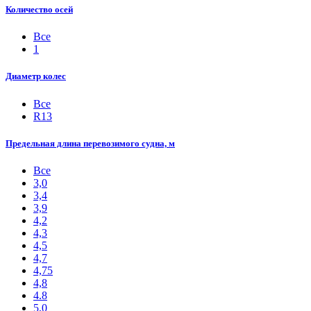
Количество осей
Все
1
Диаметр колес
Все
R13
Предельная длина перевозимого судна, м
Все
3,0
3,4
3,9
4,2
4,3
4,5
4,7
4,75
4,8
4.8
5,0