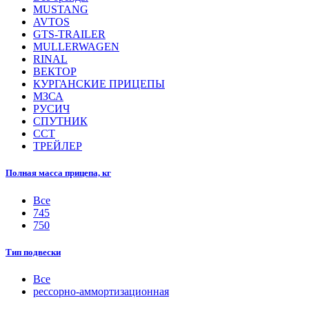
MUSTANG
AVTOS
GTS-TRAILER
MULLERWAGEN
RINAL
ВЕКТОР
КУРГАНСКИЕ ПРИЦЕПЫ
МЗСА
РУСИЧ
СПУТНИК
ССТ
ТРЕЙЛЕР
Полная масса прицепа, кг
Все
745
750
Тип подвески
Все
рессорно-аммортизационная