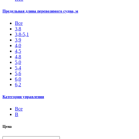
Предельная длина перевозимого судна, м
Все
3,8
3,8-5,1
3,9
4,0
4,5
4,8
5,0
5,4
5,6
6,0
6,2
Категория управления
Все
B
Цена