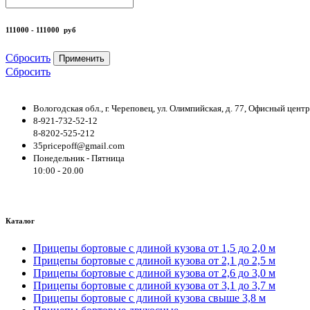
111000 - 111000
руб
Сбросить
Применить
Сбросить
Вологодская обл., г. Череповец, ул. Олимпийская, д. 77, Офисный цен
8-921-732-52-12
8-8202-525-212
35pricepoff@gmail.com
Понедельник - Пятница
10:00 - 20.00
Каталог
Прицепы бортовые с длиной кузова от 1,5 до 2,0 м
Прицепы бортовые с длиной кузова от 2,1 до 2,5 м
Прицепы бортовые с длиной кузова от 2,6 до 3,0 м
Прицепы бортовые с длиной кузова от 3,1 до 3,7 м
Прицепы бортовые с длиной кузова свыше 3,8 м