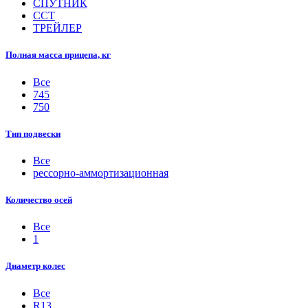
СПУТНИК
ССТ
ТРЕЙЛЕР
Полная масса прицепа, кг
Все
745
750
Тип подвески
Все
рессорно-аммортизационная
Количество осей
Все
1
Диаметр колес
Все
R13