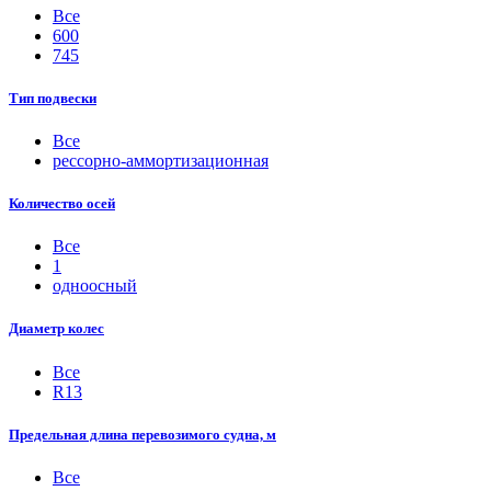
Все
600
745
Тип подвески
Все
рессорно-аммортизационная
Количество осей
Все
1
одноосный
Диаметр колес
Все
R13
Предельная длина перевозимого судна, м
Все