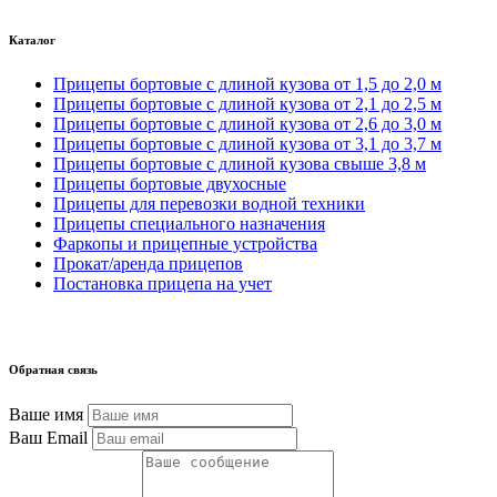
Каталог
Прицепы бортовые с длиной кузова от 1,5 до 2,0 м
Прицепы бортовые с длиной кузова от 2,1 до 2,5 м
Прицепы бортовые с длиной кузова от 2,6 до 3,0 м
Прицепы бортовые с длиной кузова от 3,1 до 3,7 м
Прицепы бортовые с длиной кузова свыше 3,8 м
Прицепы бортовые двухосные
Прицепы для перевозки водной техники
Прицепы специального назначения
Фаркопы и прицепные устройства
Прокат/аренда прицепов
Постановка прицепа на учет
Обратная связь
Ваше имя
Ваш Email