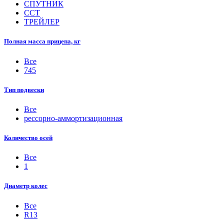
СПУТНИК
ССТ
ТРЕЙЛЕР
Полная масса прицепа, кг
Все
745
Тип подвески
Все
рессорно-аммортизационная
Количество осей
Все
1
Диаметр колес
Все
R13