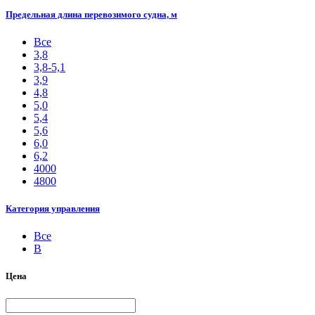
Предельная длина перевозимого судна, м
Все
3,8
3,8-5,1
3,9
4,8
5,0
5,4
5,6
6,0
6,2
4000
4800
Категория управления
Все
B
Цена