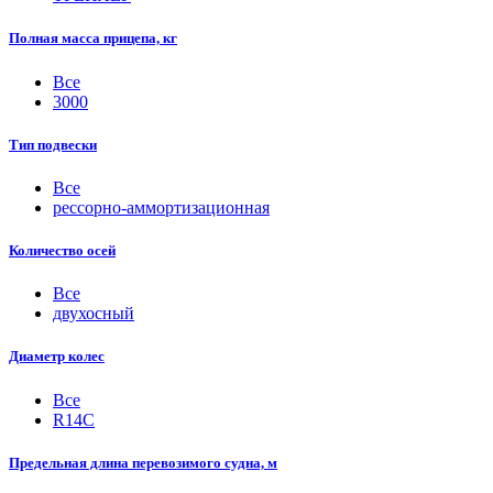
Полная масса прицепа, кг
Все
3000
Тип подвески
Все
рессорно-аммортизационная
Количество осей
Все
двухосный
Диаметр колес
Все
R14С
Предельная длина перевозимого судна, м