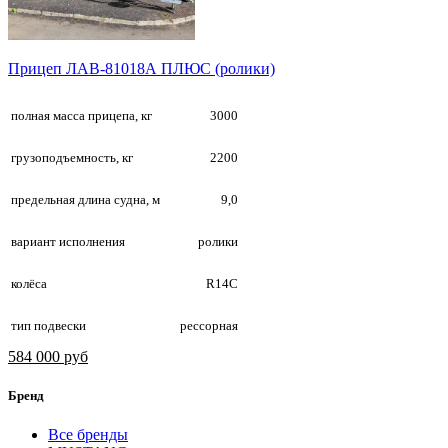
Прицеп ЛАВ-81018А ПЛЮС (ролики)
полная масса прицепа, кг
3000
грузоподъемность, кг
2200
предельная длина судна, м
9,0
вариант исполнения
ролики
колёса
R14С
тип подвески
рессорная
584 000 руб
Бренд
Все бренды