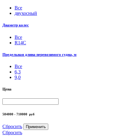
Все
двухосный
Диаметр колес
Все
R14С
Предельная длина перевозимого судна, м
Все
6,3
9,0
Цена
584000 - 710000
руб
Сбросить
Применить
Сбросить