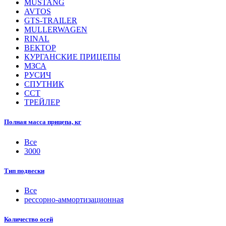
MUSTANG
AVTOS
GTS-TRAILER
MULLERWAGEN
RINAL
ВЕКТОР
КУРГАНСКИЕ ПРИЦЕПЫ
МЗСА
РУСИЧ
СПУТНИК
ССТ
ТРЕЙЛЕР
Полная масса прицепа, кг
Все
3000
Тип подвески
Все
рессорно-аммортизационная
Количество осей