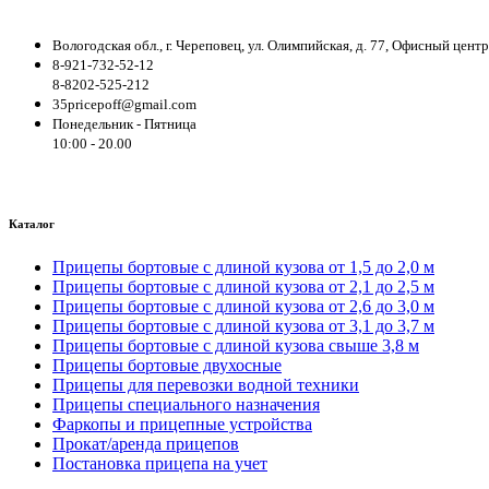
Вологодская обл., г. Череповец, ул. Олимпийская, д. 77, Офисный цен
8-921-732-52-12
8-8202-525-212
35pricepoff@gmail.com
Понедельник - Пятница
10:00 - 20.00
Каталог
Прицепы бортовые с длиной кузова от 1,5 до 2,0 м
Прицепы бортовые с длиной кузова от 2,1 до 2,5 м
Прицепы бортовые с длиной кузова от 2,6 до 3,0 м
Прицепы бортовые с длиной кузова от 3,1 до 3,7 м
Прицепы бортовые с длиной кузова свыше 3,8 м
Прицепы бортовые двухосные
Прицепы для перевозки водной техники
Прицепы специального назначения
Фаркопы и прицепные устройства
Прокат/аренда прицепов
Постановка прицепа на учет