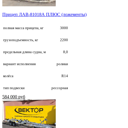
Прицеп ЛАВ-81018А ПЛЮС (ложементы)
полная масса прицепа, кг
3000
грузоподъемность, кг
2200
предельная длина судна, м
8,0
вариант исполнения
ролики
колёса
R14
тип подвески
рессорная
584 000 руб