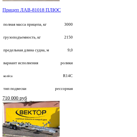
Прицеп ЛАВ-81018 ПЛЮС
полная масса прицепа, кг
3000
грузоподъемность, кг
2150
предельная длина судна, м
9,0
вариант исполнения
ролики
R14С
колёса
тип подвески
рессорная
710 000 руб