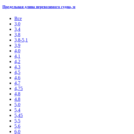
Предельная длина перевозимого судна, м
Все
3,0
3,4
3,8
3,8-5,1
3,9
4,0
4,1
4,2
4,3
4,5
4,6
4,7
4,75
4,8
4.8
5,0
5,4
5,45
5,5
5,6
6,0