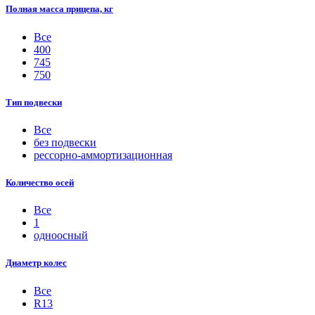
Полная масса прицепа, кг
Все
400
745
750
Тип подвески
Все
без подвески
рессорно-аммортизационная
Количество осей
Все
1
одноосный
Диаметр колес
Все
R13