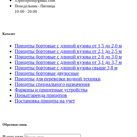
35pricepoff@gmail.com
Понедельник - Пятница
10:00 - 20.00
Каталог
Прицепы бортовые с длиной кузова от 1,5 до 2,0 м
Прицепы бортовые с длиной кузова от 2,1 до 2,5 м
Прицепы бортовые с длиной кузова от 2,6 до 3,0 м
Прицепы бортовые с длиной кузова от 3,1 до 3,7 м
Прицепы бортовые с длиной кузова свыше 3,8 м
Прицепы бортовые двухосные
Прицепы для перевозки водной техники
Прицепы специального назначения
Фаркопы и прицепные устройства
Прокат/аренда прицепов
Постановка прицепа на учет
Обратная связь
Ваше имя