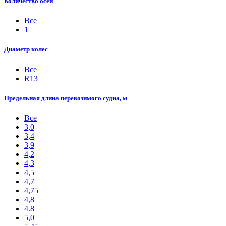
Количество осей
Все
1
Диаметр колес
Все
R13
Предельная длина перевозимого судна, м
Все
3,0
3,4
3,9
4,2
4,3
4,5
4,7
4,75
4,8
4.8
5,0