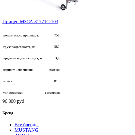
Прицеп МЗСА 81771С.103
полная масса прицепа, кг
750
грузоподъемность, кг
582
предельная длина судна, м
3,9
вариант исполнения
ролики
колёса
R13
тип подвески
рессорная
96 800 руб
Бренд
Все бренды
MUSTANG