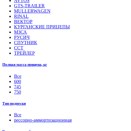
AVTOS
GTS-TRAILER
MULLERWAGEN
RINAL
ВЕКТОР
КУРГАНСКИЕ ПРИЦЕПЫ
МЗСА
РУСИЧ
СПУТНИК
ССТ
ТРЕЙЛЕР
Полная масса прицепа, кг
Все
600
745
750
Тип подвески
Все
рессорно-аммортизационная