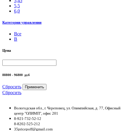
5,45
5,5
6,0
Категория управления
Все
B
Цена
88800 - 96800
руб
Сбросить
Применить
Сбросить
Вологодская обл., г. Череповец, ул. Олимпийская, д. 77, Офисный
центр "ОЛИМП", офис 201
8-921-732-52-12
8-8202-525-212
35pricepoff@gmail.com