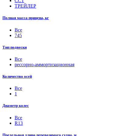
ССТ
ТРЕЙЛЕР
Полная масса прицепа, кг
Все
745
Тип подвески
Все
рессорно-аммортизационная
Количество осей
Все
1
Диаметр колес
Все
R13
Предельная длина перевозимого судна, м