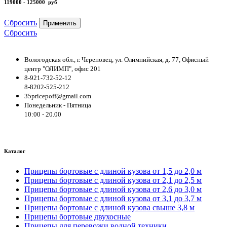
119000 - 125000
руб
Сбросить
Применить
Сбросить
Вологодская обл., г. Череповец, ул. Олимпийская, д. 77, Офисный
центр "ОЛИМП", офис 201
8-921-732-52-12
8-8202-525-212
35pricepoff@gmail.com
Понедельник - Пятница
10:00 - 20.00
Каталог
Прицепы бортовые с длиной кузова от 1,5 до 2,0 м
Прицепы бортовые с длиной кузова от 2,1 до 2,5 м
Прицепы бортовые с длиной кузова от 2,6 до 3,0 м
Прицепы бортовые с длиной кузова от 3,1 до 3,7 м
Прицепы бортовые с длиной кузова свыше 3,8 м
Прицепы бортовые двухосные
Прицепы для перевозки водной техники