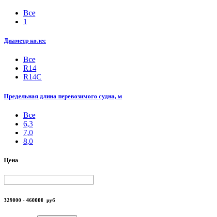
Все
1
Диаметр колес
Все
R14
R14С
Предельная длина перевозимого судна, м
Все
6,3
7,0
8,0
Цена
329000 - 460000
руб