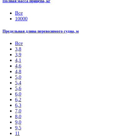
Полная масса прицепа, кг
Все
10000
Предельная длина перевозимого судна, м
Все
3,8
3,9
4,1
4,6
4,8
5,0
5,4
5,6
6,0
6,2
6,3
7,0
8,0
9,0
9,5
11