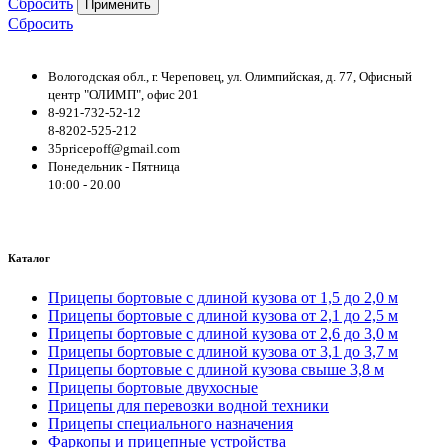
Сбросить
Применить
Сбросить
Вологодская обл., г. Череповец, ул. Олимпийская, д. 77, Офисный
центр "ОЛИМП", офис 201
8-921-732-52-12
8-8202-525-212
35pricepoff@gmail.com
Понедельник - Пятница
10:00 - 20.00
Каталог
Прицепы бортовые с длиной кузова от 1,5 до 2,0 м
Прицепы бортовые с длиной кузова от 2,1 до 2,5 м
Прицепы бортовые с длиной кузова от 2,6 до 3,0 м
Прицепы бортовые с длиной кузова от 3,1 до 3,7 м
Прицепы бортовые с длиной кузова свыше 3,8 м
Прицепы бортовые двухосные
Прицепы для перевозки водной техники
Прицепы специального назначения
Фаркопы и прицепные устройства