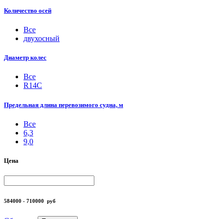
Количество осей
Все
двухосный
Диаметр колес
Все
R14С
Предельная длина перевозимого судна, м
Все
6,3
9,0
Цена
584000 - 710000
руб