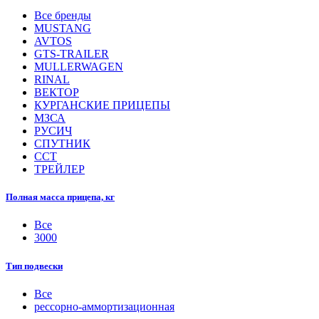
Все бренды
MUSTANG
AVTOS
GTS-TRAILER
MULLERWAGEN
RINAL
ВЕКТОР
КУРГАНСКИЕ ПРИЦЕПЫ
МЗСА
РУСИЧ
СПУТНИК
ССТ
ТРЕЙЛЕР
Полная масса прицепа, кг
Все
3000
Тип подвески
Все
рессорно-аммортизационная