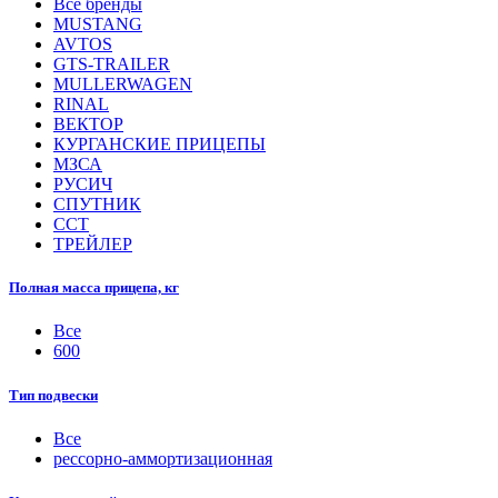
Все бренды
MUSTANG
AVTOS
GTS-TRAILER
MULLERWAGEN
RINAL
ВЕКТОР
КУРГАНСКИЕ ПРИЦЕПЫ
МЗСА
РУСИЧ
СПУТНИК
ССТ
ТРЕЙЛЕР
Полная масса прицепа, кг
Все
600
Тип подвески
Все
рессорно-аммортизационная