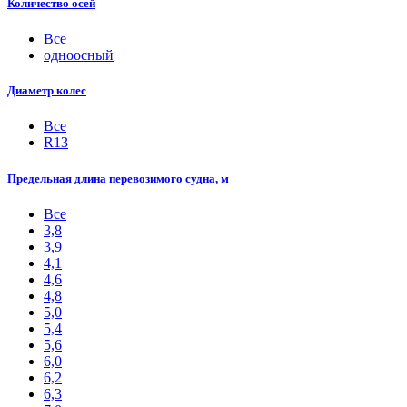
Количество осей
Все
одноосный
Диаметр колес
Все
R13
Предельная длина перевозимого судна, м
Все
3,8
3,9
4,1
4,6
4,8
5,0
5,4
5,6
6,0
6,2
6,3