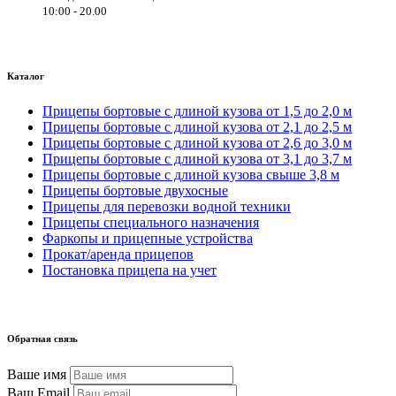
10:00 - 20.00
Каталог
Прицепы бортовые с длиной кузова от 1,5 до 2,0 м
Прицепы бортовые с длиной кузова от 2,1 до 2,5 м
Прицепы бортовые с длиной кузова от 2,6 до 3,0 м
Прицепы бортовые с длиной кузова от 3,1 до 3,7 м
Прицепы бортовые с длиной кузова свыше 3,8 м
Прицепы бортовые двухосные
Прицепы для перевозки водной техники
Прицепы специального назначения
Фаркопы и прицепные устройства
Прокат/аренда прицепов
Постановка прицепа на учет
Обратная связь
Ваше имя
Ваш Email