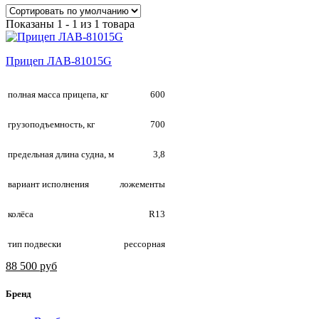
Показаны 1 - 1 из 1 товара
Прицеп ЛАВ-81015G
полная масса прицепа, кг
600
грузоподъемность, кг
700
предельная длина судна, м
3,8
вариант исполнения
ложементы
колёса
R13
тип подвески
рессорная
88 500 руб
Бренд