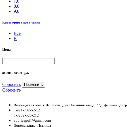
7,0
8,0
9,0
Категория управления
Все
B
Цена
88500 - 88500
руб
Сбросить
Применить
Сбросить
Вологодская обл., г. Череповец, ул. Олимпийская, д. 77, Офисный цен
8-921-732-52-12
8-8202-525-212
35pricepoff@gmail.com
Понедельник - Пятница