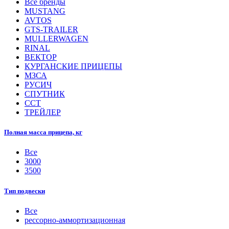
Все бренды
MUSTANG
AVTOS
GTS-TRAILER
MULLERWAGEN
RINAL
ВЕКТОР
КУРГАНСКИЕ ПРИЦЕПЫ
МЗСА
РУСИЧ
СПУТНИК
ССТ
ТРЕЙЛЕР
Полная масса прицепа, кг
Все
3000
3500
Тип подвески
Все
рессорно-аммортизационная