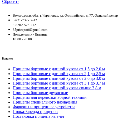
Сбросить
Вологодская обл., г. Череповец, ул. Олимпийская, д. 77, Офисный цен
8-921-732-52-12
8-8202-525-212
35pricepoff@gmail.com
Понедельник - Пятница
10:00 - 20.00
Каталог
Прицепы бортовые с длиной кузова от 1,5 до 2,0 м
Прицепы бортовые с длиной кузова от 2,1 до 2,5 м
Прицепы бортовые с длиной кузова от 2,6 до 3,0 м
Прицепы бортовые с длиной кузова от 3,1 до 3,7 м
Прицепы бортовые с длиной кузова свыше 3,8 м
Прицепы бортовые двухосные
Прицепы для перевозки водной техники
Прицепы специального назначения
Фаркопы и прицепные устройства
Прокат/аренда прицепов
Постановка прицепа на учет