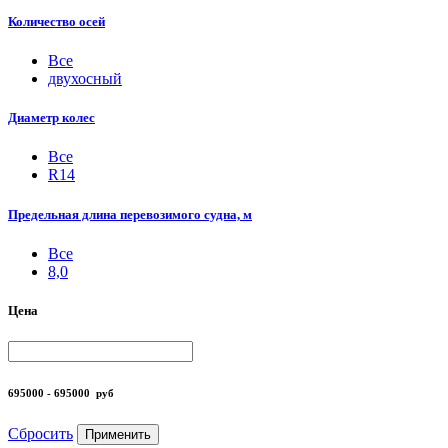
Количество осей
Все
двухосный
Диаметр колес
Все
R14
Предельная длина перевозимого судна, м
Все
8,0
Цена
695000 - 695000
руб
Сбросить
Применить