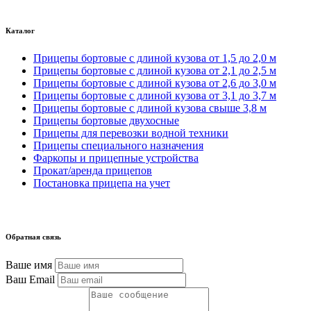
Каталог
Прицепы бортовые с длиной кузова от 1,5 до 2,0 м
Прицепы бортовые с длиной кузова от 2,1 до 2,5 м
Прицепы бортовые с длиной кузова от 2,6 до 3,0 м
Прицепы бортовые с длиной кузова от 3,1 до 3,7 м
Прицепы бортовые с длиной кузова свыше 3,8 м
Прицепы бортовые двухосные
Прицепы для перевозки водной техники
Прицепы специального назначения
Фаркопы и прицепные устройства
Прокат/аренда прицепов
Постановка прицепа на учет
Обратная связь
Ваше имя
Ваш Email