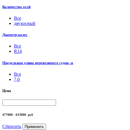
Количество осей
Все
двухосный
Диаметр колес
Все
R14
Предельная длина перевозимого судна, м
Все
7,0
Цена
477000 - 633000
руб
Сбросить
Применить