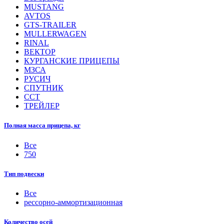
MUSTANG
AVTOS
GTS-TRAILER
MULLERWAGEN
RINAL
ВЕКТОР
КУРГАНСКИЕ ПРИЦЕПЫ
МЗСА
РУСИЧ
СПУТНИК
ССТ
ТРЕЙЛЕР
Полная масса прицепа, кг
Все
750
Тип подвески
Все
рессорно-аммортизационная
Количество осей