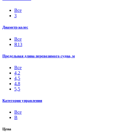
Все
3
Диаметр колес
Все
R13
Предельная длина перевозимого судна, м
Все
4,2
4,5
4.8
5,5
Категория управления
Все
B
Цена