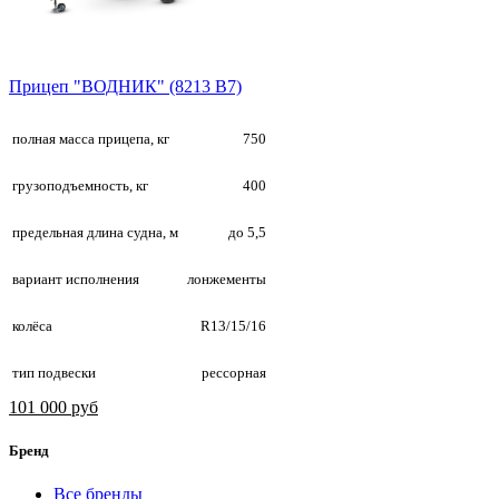
Прицеп "ВОДНИК" (8213 В7)
полная масса прицепа, кг
750
грузоподъемность, кг
400
предельная длина судна, м
до 5,5
вариант исполнения
лонжементы
колёса
R13/15/16
тип подвески
рессорная
101 000 руб
Бренд
Все бренды