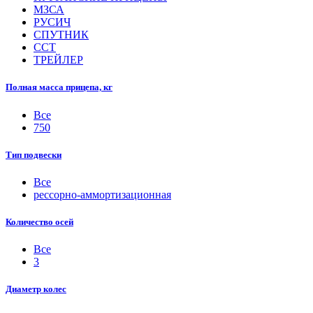
МЗСА
РУСИЧ
СПУТНИК
ССТ
ТРЕЙЛЕР
Полная масса прицепа, кг
Все
750
Тип подвески
Все
рессорно-аммортизационная
Количество осей
Все
3
Диаметр колес