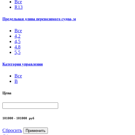
Все
R13
Предельная длина перевозимого судна, м
Все
4,2
4,5
4.8
5,5
Категория управления
Все
B
Цена
101000 - 101000
руб
Сбросить
Применить